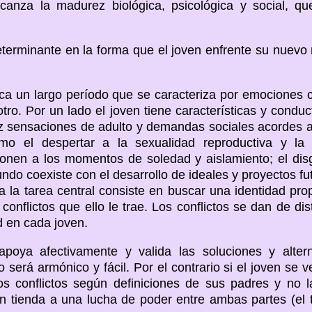
canza la madurez biológica, psicológica y social, qu
terminante en la forma que el joven enfrente su nuevo r
a un largo período que se caracteriza por emociones co
tro. Por un lado el joven tiene características y condu
vez sensaciones de adulto y demandas sociales acordes a
mo el despertar a la sexualidad reproductiva y la
ponen a los momentos de soledad y aislamiento; el dis
ndo coexiste con el desarrollo de ideales y proyectos futu
a la tarea central consiste en buscar una identidad pro
y conflictos que ello le trae. Los conflictos se dan de di
d en cada joven.
apoya afectivamente y valida las soluciones y alter
 será armónico y fácil. Por el contrario si el joven se 
os conflictos según definiciones de sus padres y no l
ón tienda a una lucha de poder entre ambas partes (el t