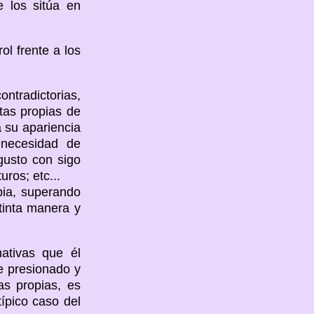
e los sitúa en
ol frente a los
ntradictorias,
ctas propias de
 su apariencia
 necesidad de
gusto con sigo
ros; etc...
pia, superando
stinta manera y
nativas que él
ve presionado y
as propias, es
ípico caso del