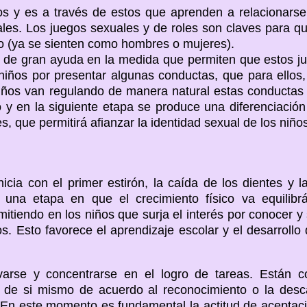
os y es a través de estos que aprenden a relacionarse
ales. Los juegos sexuales y de roles son claves para qu
xo (ya se sienten como hombres o mujeres).
 de gran ayuda en la medida que permiten que estos j
 niños por presentar algunas conductas, que para ellos
iños van regulando de manera natural estas conductas 
 y en la siguiente etapa se produce una diferenciaci
, que permitirá afianzar la identidad sexual de los niños
icia con el primer estirón, la caída de los dientes y l
Es una etapa en que el crecimiento físico va equilib
rmitiendo en los niños que surja el interés por conocer y
 Esto favorece el aprendizaje escolar y el desarrollo 
arse y concentrarse en el logro de tareas. Están c
 de si mismo de acuerdo al reconocimiento o la desca
. En este momento es fundamental la actitud de aceptac