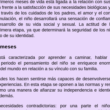
rimeros meses de vida está ligada a la relación con sus
n frente a la satisfacción de sus necesidades biológicas 
través de los cuidados de los padres, el amor y el cont
mulación, el niño desarrollará una sensación de confia
sarrollo de su vida social y sexual. La actitud de 
imera etapa, ya que determinará la seguridad de los n
lo de su identidad.
6 meses
tá caracterizada por aprender a caminar, hablar
 periodo el pensamiento del niño se enriquece eno
del mundo en relación a su vínculo con su familia.
ades los hacen sentirse más capaces de desenvolvers
xperiencias. En esta etapa se oponen a las normas y res
 como una manera de afianzar su independencia e iden
 demás.
cesidades contradictorias: por una parte el niñ