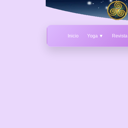
Inicio
Yoga ▼
Revist