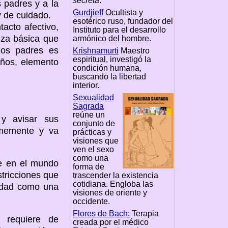
secreta
.
 padres y a la
Gurdjieff
Ocultista y
y de cuidado.
esotérico ruso, fundador del
acto afectivo,
Instituto para el desarrollo
nza básica que
armónico del hombre.
los padres es
Krishnamurti
Maestro
espiritual, investigó la
iños, elemento
condición humana,
buscando la libertad
interior.
Sexualidad
Sagrada
reúne un
 y avisar sus
conjunto de
rmemente y va
prácticas y
visiones que
ven el sexo
como una
e en el mundo
forma de
tricciones que
trascender la existencia
cotidiana. Engloba las
tidad como una
visiones de oriente y
occidente.
Flores de Bach:
Terapia
o requiere de
creada por el médico