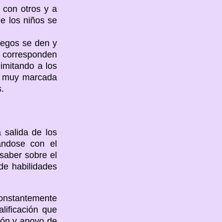
 con otros y a
e los niños se
uegos se den y
, corresponden
imitando a los
ón muy marcada
.
a salida de los
rándose con el
 saber sobre el
de habilidades
onstantemente
lificación que
ión y apoyo de