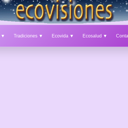
a ▼
Tradiciones ▼
Ecovida ▼
Ecosalud ▼
Cont