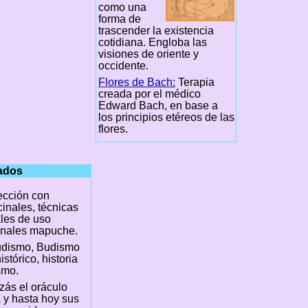
como una
forma de
trascender la existencia
cotidiana. Engloba las
visiones de oriente y
occidente.
Flores de Bach:
Terapia
creada por el médico
Edward Bach, en base a
los principios etéreos de las
flores.
nados
cción con
inales, técnicas
les de uso
inales mapuche.
udismo, Budismo
stórico, historia
smo.
izás el oráculo
a y hasta hoy sus