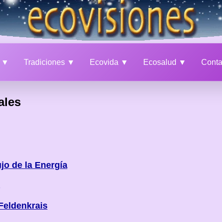
a ▼
Tradiciones ▼
Ecovida ▼
Ecosalud ▼
Cont
ales
jo de la Energía
Feldenkrais