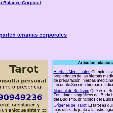
n Balance Corporal
arten terapias corporales
Artículos relacio
Hierbas Medicinales
Completa se
propiedades de las hierbas medic
de preparación, hierbas medicina
frecuente.Sección hierbas medic
Manual de Budismo
Qué es el B
Zen, datos biográficos del Buda hi
del Budismo, principios del Budi
Orígenes del Tarot
: El tarot es qu
más utilizado junto a la astrologí