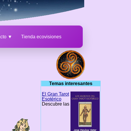
acto ▼
Tienda ecovisiones
Temas interesantes
El Gran Tarot
Esotérico
Descubre las