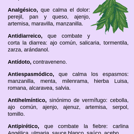
Analgésico,
que calma el dolor:
perejil, pan y queso, ajenjo,
artemisa, maravilla, manzanilla.
Antidiarreico,
que combate y
corta la diarrea: ajo común, salicaria, tormentila,
zarza, arándanol.
Antídoto,
contraveneno.
Antiespasmódico,
que calma los espasmos:
manzanilla, menta, milenrama, hierba Luisa,
romana, alcaravea, salvia.
Antihelmíntico,
sinónimo de vermífugo: cebolla,
ajo común, ajenjo, ajenuz, artemisa, serpol,
tomillo.
Antipirético,
que combate la fiebre: carlina
Angélica, ulmaria, sauce blanco, saúco, acebo.