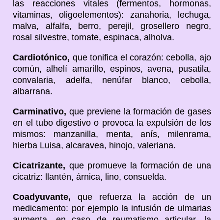
las reacciones vitales (fermentos, hormonas,
vitaminas, oligoelementos): zanahoria, lechuga,
malva, alfalfa, berro, perejil, grosellero negro,
rosal silvestre, tomate, espinaca, alholva.
Cardiotónico,
que tonifica el corazón: cebolla, ajo
común, alhelí amarillo, espinos, avena, pusatila,
convalaria, adelfa, nenúfar blanco, cebolla,
albarrana.
Carminativo,
que previene la formación de gases
en el tubo digestivo o provoca la expulsión de los
mismos: manzanilla, menta, anís, milenrama,
hierba Luisa, alcaravea, hinojo, valeriana.
Cicatrizante,
que promueve la formación de una
cicatriz: llantén, árnica, lino, consuelda.
Coadyuvante,
que refuerza la acción de un
medicamento: por ejemplo la infusión de ulmarias
aumenta, en caso de reumatismo articular, la