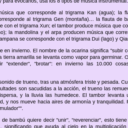
 para evocarlos, usa los 8 tipos de música instrumental.
úsica que corresponde al trigrama Kan (agua); la fl
orresponde al trigrama Gen (montaña)… la flauta de 
e con el trigrama Xun; el tambor produce música que c
eno); la mandolina y el arpa producen música que corr
 campana se corresponde con el trigrama Dui (lago) y Qian
 en invierno. El nombre de la ocarina significa "subir 
la tierra amarilla se levanta como vapor para germinar.
ir "extender", "brotar": en invierno las 10.000 cos
sonido de trueno, tras una atmósfera triste y pesada. C
ultades son sacudidas a la acción, el trueno las remuev
 dispersa, y la lluvia las humedece. El tambor levanta
ad, y nos mueve hacia aires de armonía y tranquilidad. P
imulador"".
 de bambú quiere decir "unir", "reverenciar", esto tien
, significando que ayuda al cielo en la multiplicación