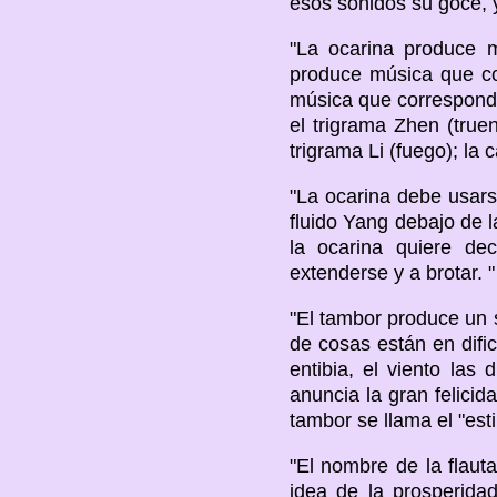
esos sonidos su goce, y
"La ocarina produce m
produce música que c
música que correspond
el trigrama Zhen (tru
trigrama Li (fuego); la
"La ocarina debe usarse
fluido Yang debajo de 
la ocarina quiere dec
extenderse y a brotar. "
"El tambor produce un 
de cosas están en dific
entibia, el viento las
anuncia la gran felicid
tambor se llama el "est
"El nombre de la flauta
idea de la prosperidad