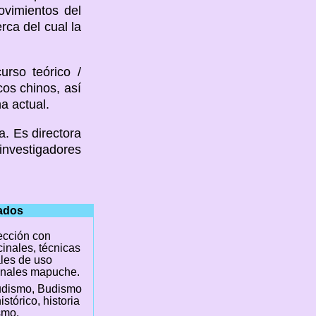
ovimientos del
ca del cual la
rso teórico /
cos chinos, así
a actual.
. Es directora
investigadores
nados
cción con
inales, técnicas
les de uso
inales mapuche.
udismo, Budismo
stórico, historia
smo.