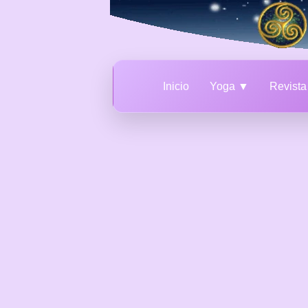
Inicio
Yoga ▼
Revist