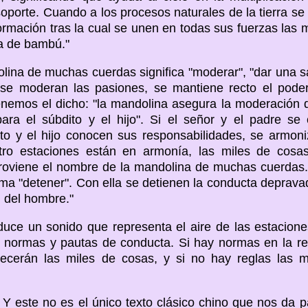
soporte. Cuando a los procesos naturales de la tierra s
rmación tras la cual se unen en todas sus fuerzas las m
ta de bambú."
lina de muchas cuerdas significa "moderar", "dar una s
 se moderan las pasiones, se mantiene recto el poder 
enemos el dicho: "la mandolina asegura la moderación d
ara el súbdito y el hijo". Si el señor y el padre s
to y el hijo conocen sus responsabilidades, se armoni
atro estaciones están en armonía, las miles de cosa
roviene el nombre de la mandolina de muchas cuerdas
ama "detener". Con ella se detienen la conducta deprava
n del hombre."
uce un sonido que representa el aire de las estacione
s normas y pautas de conducta. Si hay normas en la rel
orecerán las miles de cosas, y si no hay reglas las 
Y este no es el único texto clásico chino que nos da p