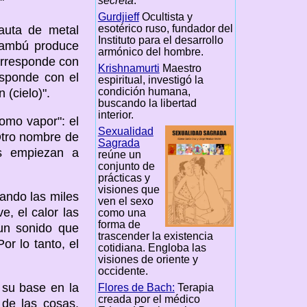
secreta
.
"
Gurdjieff
Ocultista y
esotérico ruso, fundador del
auta de metal
Instituto para el desarrollo
bambú produce
armónico del hombre.
orresponde con
Krishnamurti
Maestro
esponde con el
espiritual, investigó la
condición humana,
 (cielo)".
buscando la libertad
interior.
como vapor": el
Sexualidad
 Otro nombre de
Sagrada
as empiezan a
reúne un
conjunto de
prácticas y
visiones que
uando las miles
ven el sexo
e, el calor las
como una
forma de
 un sonido que
trascender la existencia
or lo tanto, el
cotidiana. Engloba las
visiones de oriente y
occidente.
e su base en la
Flores de Bach:
Terapia
creada por el médico
 de las cosas,