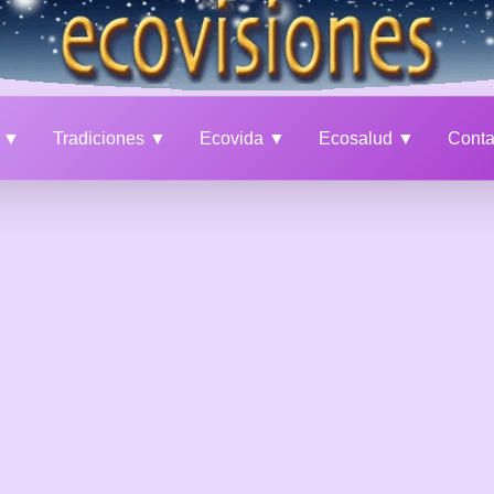
a ▼
Tradiciones ▼
Ecovida ▼
Ecosalud ▼
Cont