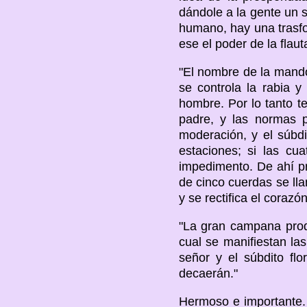
dándole a la gente un 
humano, hay una trasfo
ese el poder de la flau
"El nombre de la mando
se controla la rabia y
hombre. Por lo tanto t
padre, y las normas p
moderación, y el súbdi
estaciones; si las cu
impedimento. De ahí p
de cinco cuerdas se ll
y se rectifica el corazó
"La gran campana prod
cual se manifiestan la
señor y el súbdito fl
decaerán."
Hermoso e importante. 