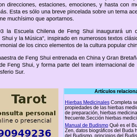
on direcciones, estaciones, emociones, y hasta con m
ás. Esta es sólo una breve pincelada sobre un tema acer
iene muchísimo que aportarnos.
3 la Escuela Chilena de Feng Shui inaugurará un cu
 Shui y la Música", inspirado en numerosos textos clási
onial de los cinco elementos de la cultura popular chin
 maestra de Feng Shui entrenada en China y Gran Bretaña
de Feng Shui, y forma parte del team internacional de 
ferio Sur.
Artículos relacio
Hierbas Medicinales
Completa se
propiedades de las hierbas medic
de preparación, hierbas medicina
frecuente.Sección hierbas medic
Manual de Budismo
Qué es el B
Zen, datos biográficos del Buda hi
del Budismo, principios del Budi