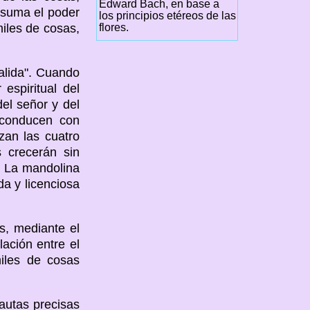
Edward Bach, en base a
e suma el poder
los principios etéreos de las
flores.
iles de cosas,
alida". Cuando
espiritual del
el señor y del
e conducen con
zan las cuatro
s crecerán sin
. La mandolina
da y licenciosa
s, mediante el
ación entre el
miles de cosas
autas precisas