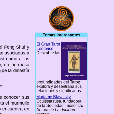
Temas interesantes
El Gran Tarot
el Feng Shui y
Esotérico
an asociados a
Descubre las
así como a las
lo, un hermoso
(de la dinastía
profundidades del Tarot:
explora y desentraña sus
?"
relaciones y significados.
Madame Blavatsky
be conocer sus
Ocultista rusa, fundadora
ta el murmullo
de la Sociedad Teosófica.
lo encuentra en
Autora de
La doctrina