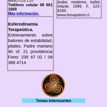
MINUTOS C/U
árabe, moderno, ballet.
Teléfono celular 08 661
Infante 1999, F. 223-
1669
8184.
Más información.
www.ilonapoloni.cl.
Esferodinamia
Terapeútica.
Entrenamiento sobre
balones de estabilidad,
pilates. Padre mariano
90 of. 21 providencia
Fono: 235 67 02 / 09
389 4714
Temas interesantes