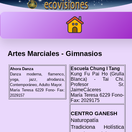
Artes Marciales - Gimnasios
Escuela Chung I Tang
Ahora Danza
Kung Fu Pai Ho (Grulla
Danza moderna, flamenco,
Blanca) - Tai Chi.
yoga, jazz, afrodanza,
Profesor Sr.
Contemporáneo, Adulto Mayor.
JaimeCáceres
María Teresa 6229
Fono- Fax:
María Teresa 6229 Fono-
2029157
Fax: 2029175
CENTRO GANESH
Naturopatía
Tradiciona Holística