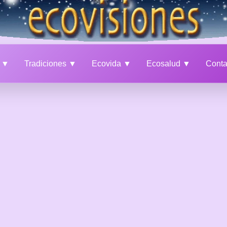
a ▼
Tradiciones ▼
Ecovida ▼
Ecosalud ▼
Cont