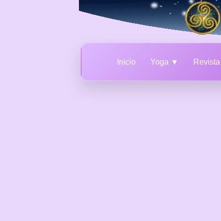
Inicio
Yoga ▼
Revist