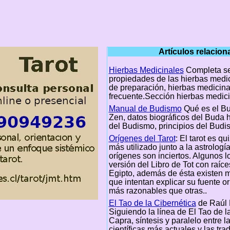
Artículos relacio
Hierbas Medicinales
Completa se
propiedades de las hierbas medic
de preparación, hierbas medicina
frecuente.Sección hierbas medic
Manual de Budismo
Qué es el B
Zen, datos biográficos del Buda hi
del Budismo, principios del Budi
Orígenes del Tarot
: El tarot es qu
más utilizado junto a la astrologí
orígenes son inciertos. Algunos 
versión del Libro de Tot con raíce
Egipto, además de ésta existen m
que intentan explicar su fuente or
más razonables que otras..
El Tao de la Cibernética
de Raúl 
Siguiendo la línea de El Tao de la
Capra, síntesis y paralelo entre la
científicas más actuales y las tra