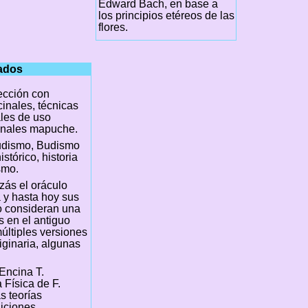
Edward Bach, en base a
los principios etéreos de las
flores.
nados
cción con
inales, técnicas
les de uso
inales mapuche.
udismo, Budismo
stórico, historia
smo.
izás el oráculo
a y hasta hoy sus
lo consideran una
s en el antiguo
últiples versiones
iginaria, algunas
Encina T.
 Física de F.
s teorías
diciones